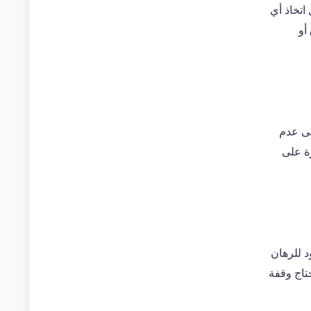
اتخاذ أي
أو
لى عدم
ة على
 للرهان
تاج وقفة