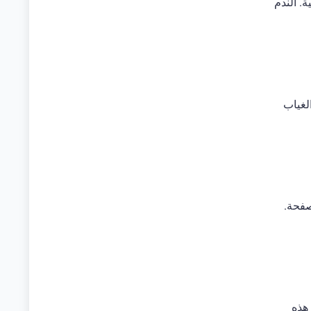
ة. الندم
لغياب
صفحة.
هذه