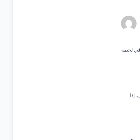
 في لحظة
 إذا