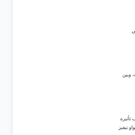
ص
، وبين
تأثيره
و نيفيز