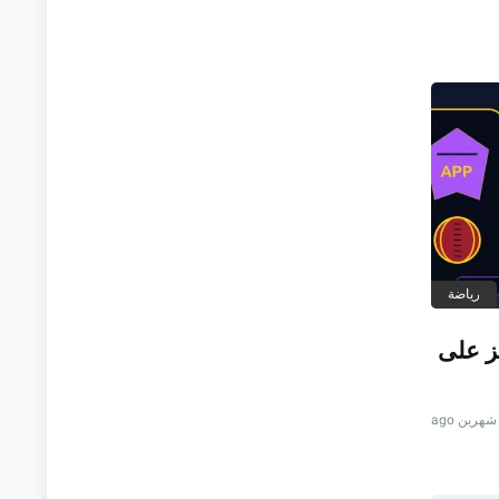
رياضة
نز على
هرين ago