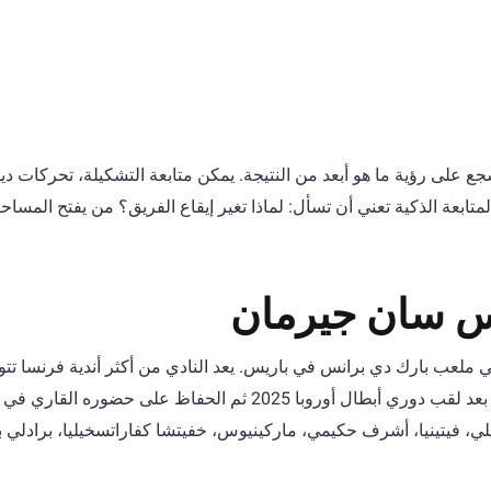
 على رؤية ما هو أبعد من النتيجة. يمكن متابعة التشكيلة، تحركات ديم
المتابعة الذكية تعني أن تسأل: لماذا تغير إيقاع الفريق؟ من يفتح المسا
س سان جيرمان
م 1970، ويلعب مبارياته في ملعب بارك دي برانس في باريس. يعد النادي من أكثر أندية فرنسا تتو
ووصل في حقبة لويس إنريكي إلى مرحلة أوروبية جديدة، بعد لقب دوري أبطال أوروبا 2025 ثم الحفاظ على حضو
ديمبيلي، فيتينيا، أشرف حكيمي، ماركينيوس، خفيتشا كفاراتسخيليا، برادلي ب