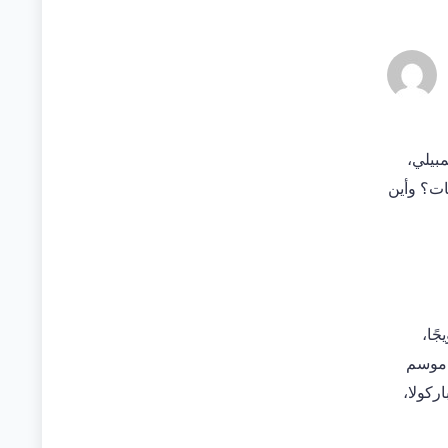
بيلي،
حات؟ وأين
يجًا،
ره القاري في موسم
اركولا،