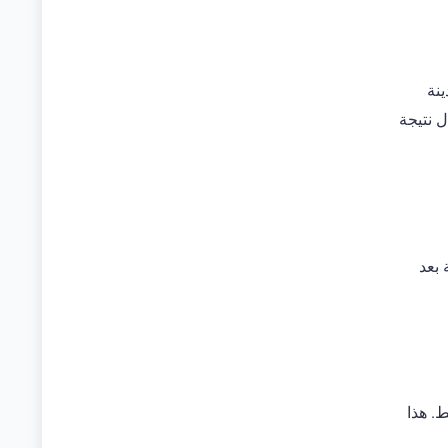
نة
 نتيجة
 بعد
. هذا