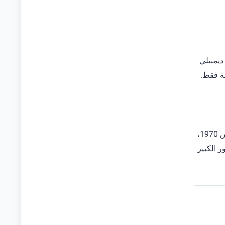
ديمبيلي
ة فقط.
دليل متابعة باريس سان جيرمان على الهاتف ليس مجرد تعريف باسم مشهور، بل قراءة في نادٍ أصبح من أهم أندية أوروبا. تأسيس 1970،
 الكبير